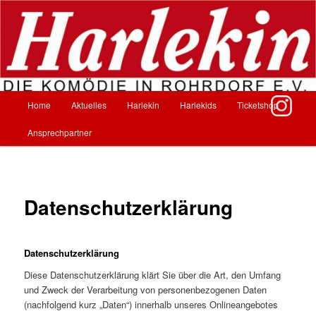
Zum
Inhalt
wechseln
Harlekin – Die Komödie in Rohrdorf
Hauptmenü
Home
Aktuelles
Harlekin
Harlekids
Ticketshop
Ansprechpartner
Datenschutzerklärung
Datenschutzerklärung
Diese Datenschutzerklärung klärt Sie über die Art, den Umfang
und Zweck der Verarbeitung von personenbezogenen Daten
(nachfolgend kurz „Daten“) innerhalb unseres Onlineangebotes