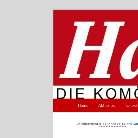
Zum
Inhalt
wechseln
Harlekin – Di
Hauptmenü
Home
Aktuelles
Harleki
Veröffentlicht
8. Oktober 2014
am
64