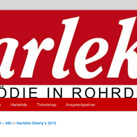
e Komödie in Rohrdorf
n
Harlekids
Ticketshop
Ansprechpartner
0 × 480
in
Harlekin Shorty’s 2012