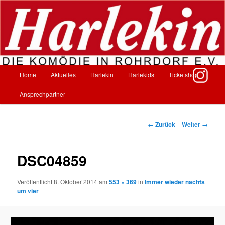
Zum
Inhalt
wechseln
Harlekin – Die Komödie in Rohrdorf
Hauptmenü
Home
Aktuelles
Harlekin
Harlekids
Ticketshop
Ansprechpartner
Bilder-
← Zurück
Weiter →
Navigation
DSC04859
Veröffentlicht
8. Oktober 2014
am
553 × 369
in
Immer wieder nachts
um vier