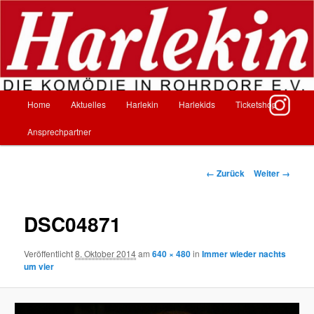
Zum
Inhalt
wechseln
Harlekin – Die Komödie in Rohrdorf
Hauptmenü
Home
Aktuelles
Harlekin
Harlekids
Ticketshop
Ansprechpartner
Bilder-
← Zurück
Weiter →
Navigation
DSC04871
Veröffentlicht
8. Oktober 2014
am
640 × 480
in
Immer wieder nachts
um vier