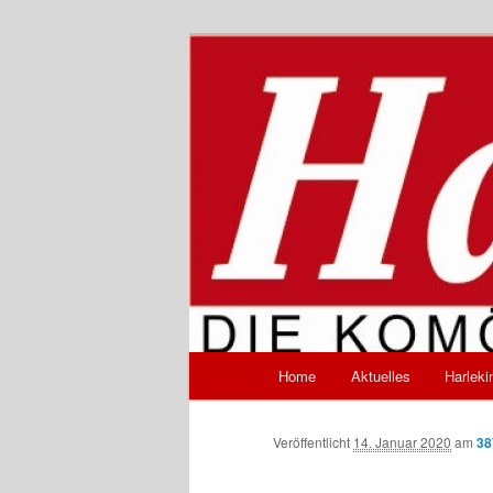
Zum
Inhalt
wechseln
Harlekin – Di
Hauptmenü
Home
Aktuelles
Harleki
Veröffentlicht
14. Januar 2020
am
38