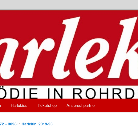
e Komödie in Rohrdorf
n
Harlekids
Ticketshop
Ansprechpartner
72 × 3098
in
Harlekin_2019-93